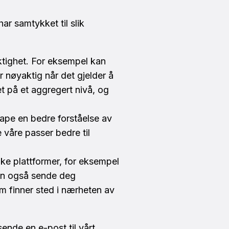
r samtykket til slik
aktighet. For eksempel kan
er nøyaktig når det gjelder å
et på et aggregert nivå, og
kape en bedre forståelse av
 våre passer bedre til
ke plattformer, for eksempel
kan også sende deg
som finner sted i nærheten av
sende en e-post til vårt