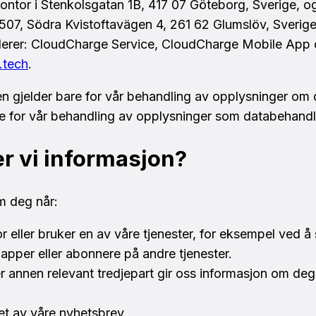
tor i Stenkolsgatan 1B, 417 07 Göteborg, Sverige, og 
, Södra Kvistoftavägen 4, 261 62 Glumslöv, Sverige, e
uderer: CloudCharge Service, CloudCharge Mobile App o
.tech
.
 gjelder bare for vår behandling av opplysninger om d
ke for vår behandling av opplysninger som databehandl
r vi informasjon?
m deg når:
or eller bruker en av våre tjenester, for eksempel ved å 
 apper eller abonnere på andre tjenester.
er annen relevant tredjepart gir oss informasjon om deg 
et av våre nyhetsbrev.