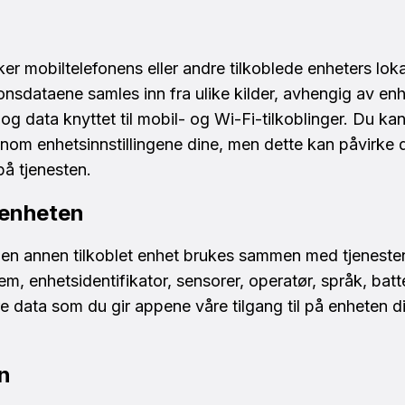
r mobiltelefonens eller andre tilkoblede enheters lokas
onsdataene samles inn fra ulike kilder, avhengig av en
og data knyttet til mobil- og Wi-Fi-tilkoblinger. Du kan
nom enhetsinnstillingene dine, men dette kan påvirke di
på tjenesten.
 enheten
r en annen tilkoblet enhet brukes sammen med tjeneste
, enhetsidentifikator, sensorer, operatør, språk, batte
re data som du gir appene våre tilgang til på enheten d
en