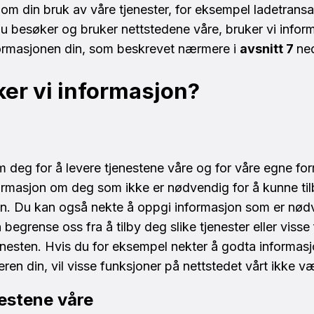
om din bruk av våre tjenester, for eksempel ladetransa
 besøker og bruker nettstedene våre, bruker vi inform
formasjonen din, som beskrevet nærmere i
avsnitt 7
ne
ker vi informasjon?
 deg for å levere tjenestene våre og for våre egne fo
ormasjon om deg som ikke er nødvendig for å kunne til
on. Du kan også nekte å oppgi informasjon som er nødv
begrense oss fra å tilby deg slike tjenester eller visse f
jenesten. Hvis du for eksempel nekter å godta informasjo
eren din, vil visse funksjoner på nettstedet vårt ikke væ
nestene våre