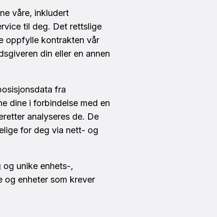
ne våre, inkludert
ice til deg. Det rettslige
e oppfylle kontrakten vår
idsgiveren din eller en annen
 posisjonsdata fra
ne dine i forbindelse med en
deretter analyseres de. De
lige for deg via nett- og
g og unike enhets-,
re og enheter som krever