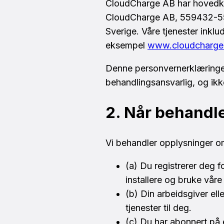
CloudCharge AB har hovedkon
CloudCharge AB, 559432-5507
Sverige. Våre tjenester inkl
eksempel
www.cloudcharge
Denne personvernerklæringen
behandlingsansvarlig, og ik
2. Når behandle
Vi behandler opplysninger o
(a) Du registrerer deg f
installere og bruke våre
(b) Din arbeidsgiver ell
tjenester til deg.
(c) Du har abonnert på 