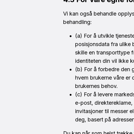
Vi kan også behandle opplysn
behandling:
(a) For å utvikle tjene
posisjonsdata fra ulike 
skille en transporttype 
identiteten din vil ikke 
(b) For å forbedre den 
hvem brukerne våre er o
brukernes behov.
(c) For å levere marked
e-post, direktereklame,
invitasjoner til messer 
deg, basert på adressen
Du kan når som helst trekke t