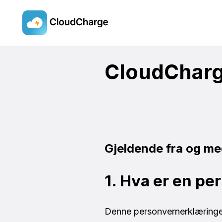
Skip
to
CloudCharg
main
content
Gjeldende fra og m
1. Hva er en p
Denne personvernerklæringe