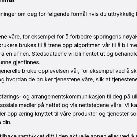
inger om deg for følgende formål hvis du uttrykkelig ha
stene våre, for eksempel for å forbedre sporingens nøy
brukere brukes til å trene opp algoritmen vår til å bli m
fra en annen. Stedsdataene vil bli hentet ut og behandl
kunne gjenfinnes.
generelle brukeropplevelsen vår, for eksempel ved å s
g hvordan de bruker tjenestene våre, slik at tjenestene
sførings- og arrangementskommunikasjon til deg på uli
 sosiale medier på nettet og via nettstedene våre. Vi 
eller opplæring knyttet til våre produkter og tjenester 
 din.
ilbake samtykket ditt i den aktuelle appen eller ved å 