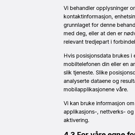
Vi behandler opplysninger om
kontaktinformasjon, enhetsin
grunnlaget for denne behandl
med deg, eller at den er nødv
relevant tredjepart i forbinde
Hvis posisjonsdata brukes i en
mobiltelefonen din eller en a
slik tjeneste. Slike posisjon
analyserte dataene og resulta
mobilapplikasjonene våre.
Vi kan bruke informasjon om 
applikasjons-, nettverks- o
aktivering.
4.3 For våre egne f