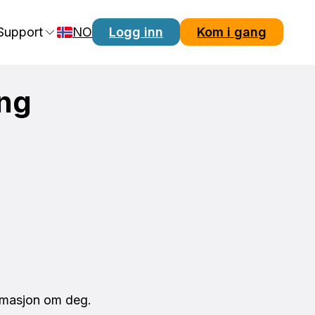
Support
NO
Logg inn
Kom i gang
ng
rmasjon om deg.