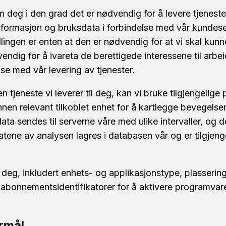
 deg i den grad det er nødvendig for å levere tjeneste
formasjon og bruksdata i forbindelse med vår kundeserv
ingen er enten at den er nødvendig for at vi skal kunn
endig for å ivareta de berettigede interessene til arbe
lse med vår levering av tjenester.
 tjeneste vi leverer til deg, kan vi bruke tilgjengelige
nnen relevant tilkoblet enhet for å kartlegge bevegelse
sdata sendes til serverne våre med ulike intervaller, og 
tene av analysen lagres i databasen vår og er tilgjenge
deg, inkludert enhets- og applikasjonstype, plasserin
g abonnementsidentifikatorer for å aktivere programva
ormål