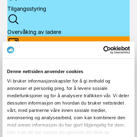
Tilgangsstyring
Overvåking av ladere
Portal for administrasjon
Denne nettsiden anvender cookies
Data/innsikt om lading
Vi bruker informasjonskapsler for å gi innhold og
annonser et personlig preg, for å levere sosiale
mediefunksjoner og for å analysere trafikken vår. Vi deler
Dashboard
dessuten informasjon om hvordan du bruker nettstedet
vårt, med partnerne våre innen sosiale medier,
annonsering og analysearbeid, som kan kombinere den
Rapportering
med annen informasjon du har gjort tilgjengelig for dem,
eller som de har samlet inn gjennom din bruk av