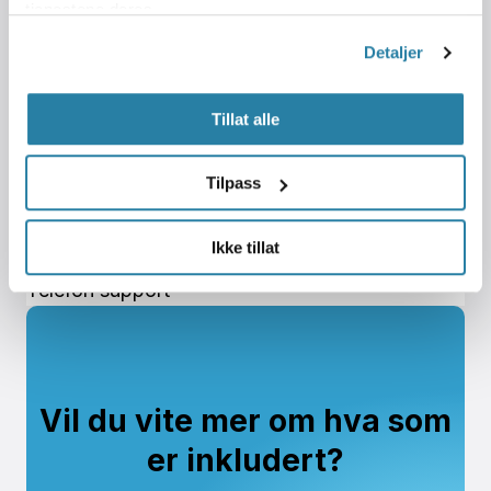
tjenestene deres.
Utgiftsrapport
Detaljer
Tillat alle
Prissetting
Tilpass
E-post support
Ikke tillat
Telefon support
Vil du vite mer om hva som
er inkludert?