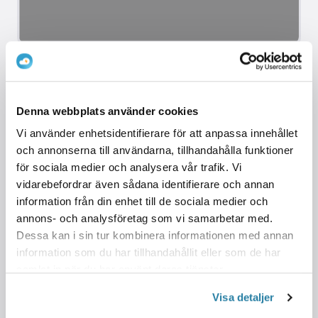
4.
Slutför
Klicka på “Skicka inbjudningar”.
Denna webbplats använder cookies
Användaren/användarna kommer att få ett SMS
Vi använder enhetsidentifierare för att anpassa innehållet
med en inbjudan att ladda vid ditt
och annonserna till användarna, tillhandahålla funktioner
laddningssystem. SMS:et innehåller en länk för
för sociala medier och analysera vår trafik. Vi
att ladda ner CloudCharge-appen. Användaren
vidarebefordrar även sådana identifierare och annan
information från din enhet till de sociala medier och
måste ladda ner appen, registrera ett personligt
annons- och analysföretag som vi samarbetar med.
CloudCharge-konto och acceptera inbjudan i
Dessa kan i sin tur kombinera informationen med annan
appen. När inbjudan har accepterats kommer du
information som du har tillhandahållit eller som de har
att se den inbjudna användaren i listan över
samlat in när du har använt deras tjänster.
aktiva användare.
Visa detaljer