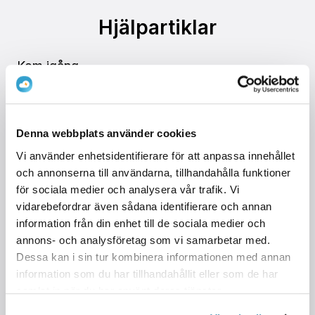
Hjälpartiklar
Kom igång
Hantera laddningssystem
PowerSmart
Min Profil
Denna webbplats använder cookies
Vi använder enhetsidentifierare för att anpassa innehållet
och annonserna till användarna, tillhandahålla funktioner
för sociala medier och analysera vår trafik. Vi
Hittade du inte vad du letade
vidarebefordrar även sådana identifierare och annan
information från din enhet till de sociala medier och
efter?
annons- och analysföretag som vi samarbetar med.
Dessa kan i sin tur kombinera informationen med annan
Kontakta oss
information som du har tillhandahållit eller som de har
samlat in när du har använt deras tjänster.